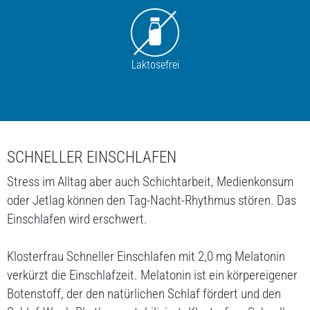
SUCHEN
Laktosefrei
ONLINE-VERSANDHÄNDLER
SCHNELLER EINSCHLAFEN
* Sie verlassen jetzt unsere Website. Bitte beachten Sie, dass dieser Link eine Website öffnet, für deren Inhalt
die MCM Klosterfrau Vertriebsgesellschaft mbH nicht verantwortlich ist und auf die unsere
Stress im Alltag aber auch Schichtarbeit, Medienkonsum
Datenschutzbestimmungen keine Anwendung finden.
oder Jetlag können den Tag-Nacht-Rhythmus stören. Das
Einschlafen wird erschwert.
Klosterfrau Schneller Einschlafen mit 2,0 mg Melatonin
verkürzt die Einschlafzeit. Melatonin ist ein körpereigener
Botenstoff, der den natürlichen Schlaf fördert und den