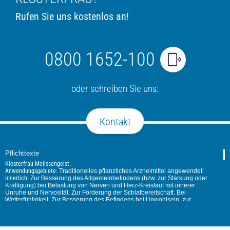
Rufen Sie uns kostenlos an!
0800 1652-100
oder schreiben Sie uns:
Kontakt
Pflichttexte
Klosterfrau Melissengeist:
Anwendungsgebiete:
Traditionelles pflanzliches Arzneimittel angewendet:
Innerlich:
Zur Besserung des Allgemeinbefindens (bzw. zur Stärkung oder
Kräftigung) bei Belastung von Nerven und Herz-Kreislauf mit innerer
Unruhe und Nervosität. Zur Förderung der Schlafbereitschaft. Bei
Wetterfühligkeit. Zur Besserung des Befindens bei Unwohlsein, zur
Förderung der Funktion von Magen und Darm, insbesondere bei Neigung
zu Völlegefühl und Blähungen. Zur Besserung des Befindens bei
unkomplizierten Erkältungen und zur Stärkung.
Äußerlich:
Zur Unterstützung der Hautdurchblutung z. B. bei Muskelkater