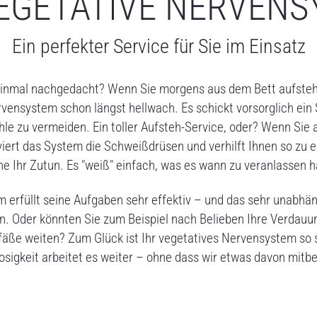
EGETATIVE NERVEN
Ein perfekter Service für Sie im Einsatz
einmal nachgedacht? Wenn Sie morgens aus dem Bett aufstehe
ervensystem schon längst hellwach. Es schickt vorsorglich ein
le zu vermeiden. Ein toller Aufsteh-Service, oder? Wenn Si
viert das System die Schweißdrüsen und verhilft Ihnen so zu 
ne Ihr Zutun. Es "weiß" einfach, was es wann zu veranlassen h
 erfüllt seine Aufgaben sehr effektiv – und das sehr unabhän
sen. Oder könnten Sie zum Beispiel nach Belieben Ihre Verdau
fäße weiten? Zum Glück ist Ihr vegetatives Nervensystem so s
osigkeit arbeitet es weiter – ohne dass wir etwas davon mit