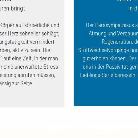
uren bringt
In d
örper auf körperliche und
Der Parasympathikus st
ser Herz schneller schlägt,
Atmung und Verdauung
ungstätigkeit vermindert
Regeneration, d
den, aktiv zu sein. Die
Stoffwechselvorgänge und 
auf eine Zeit, in der man
gut erholen können. Der
r eine unerwartete Stress-
uns in der Passivität g
leistung abrufen müssen,
Lieblings-Serie berieseln
ssig zur Seite.