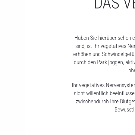
DAS V
Haben Sie hierüber schon 
sind, ist Ihr vegetatives N
erhöhen und Schwindelgefüh
durch den Park joggen, akti
oh
Ihr vegetatives Nervensystem
nicht willentlich beeinflus
zwischendurch Ihre Blutge
Bewusstl