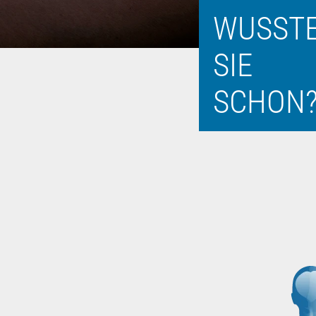
WUSST
SIE
SCHON