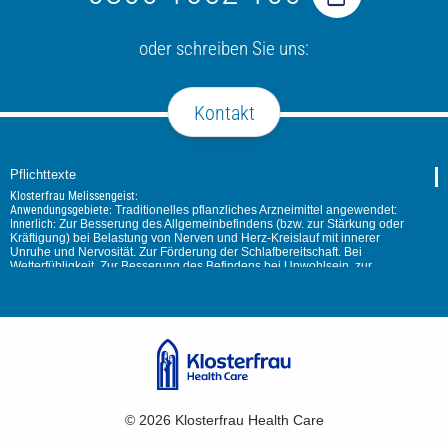
oder schreiben Sie uns:
Kontakt
Pflichttexte
Klosterfrau Melissengeist:
Anwendungsgebiete:
Traditionelles pflanzliches Arzneimittel angewendet:
Innerlich:
Zur Besserung des Allgemeinbefindens (bzw. zur Stärkung oder
Kräftigung) bei Belastung von Nerven und Herz-Kreislauf mit innerer
Unruhe und Nervosität. Zur Förderung der Schlafbereitschaft. Bei
Wetterfühligkeit. Zur Besserung des Befindens bei Unwohlsein, zur
Förderung der Funktion von Magen und Darm, insbesondere bei Neigung
zu Völlegefühl und Blähungen. Zur Besserung des Befindens bei
unkomplizierten Erkältungen und zur Stärkung.
Äußerlich:
Zur Unterstützung der Hautdurchblutung z. B. bei Muskelkater
und Muskelverspannungen.
Das Arzneimittel ist ein traditionelles Arzneimittel, das ausschließlich auf
Grund langjähriger Anwendung für das Anwendungsgebiet registriert ist.
Warnhinweise:
Enthält 3,1 g Alkohol (Ethanol) pro 5 ml Flüssigkeit
entsprechend 79 % (v/v). Enthält Zimt (Zimtaldehyd). Packungsbeilage
beachten.
© 2026
Klosterfrau Health Care
Zu Risiken und Nebenwirkungen lesen Sie die Packungsbeilage und
fragen Sie Ihre Ärztin, Ihren Arzt oder in Ihrer Apotheke.