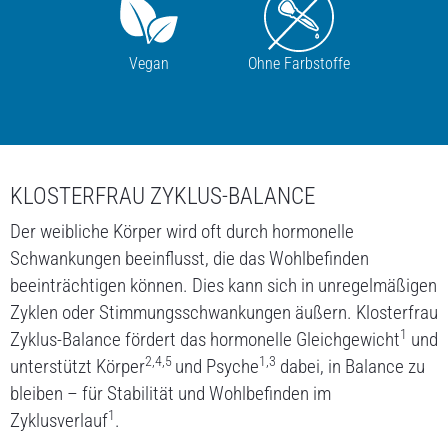
SUCHEN
Vegan
Ohne Farbstoffe
ONLINE-VERSANDHÄNDLER
KLOSTERFRAU ZYKLUS-BALANCE
Der weibliche Körper wird oft durch hormonelle
* Sie verlassen jetzt unsere Website. Bitte beachten Sie, dass dieser Link eine Website öffnet, für deren Inhalt
die MCM Klosterfrau Vertriebsgesellschaft mbH nicht verantwortlich ist und auf die unsere
Schwankungen beeinflusst, die das Wohlbefinden
Datenschutzbestimmungen keine Anwendung finden.
beeinträchtigen können. Dies kann sich in unregelmäßigen
Zyklen oder Stimmungsschwankungen äußern. Klosterfrau
1
Zyklus-Balance fördert das hormonelle Gleichgewicht
und
2,4,5
1,3
unterstützt Körper
und Psyche
dabei, in Balance zu
bleiben – für Stabilität und Wohlbefinden im
1
Zyklusverlauf
.